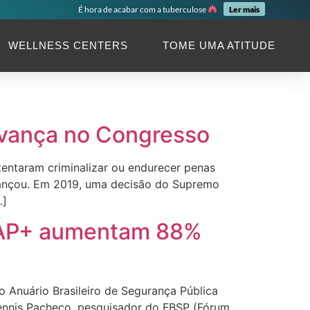
É hora de acabar com a tuberculose
Ler mais
WELLNESS CENTERS
TOME UMA ATITUDE
 avança no Congresso
entaram criminalizar ou endurecer penas
ançou. Em 2019, uma decisão do Supremo
…]
IAP+ aumentam 88%
Anuário Brasileiro de Segurança Pública
Dennis Pacheco, pesquisador do FBSP (Fórum