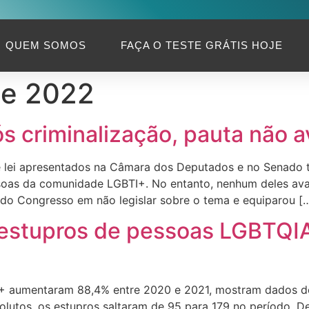
QUEM SOMOS
FAÇA O TESTE GRÁTIS HOJE
de 2022
ós criminalização, pauta não
e lei apresentados na Câmara dos Deputados e no Senado t
soas da comunidade LGBTI+. No entanto, nenhum deles av
 do Congresso em não legislar sobre o tema e equiparou [
 estupros de pessoas LGBTQ
+ aumentaram 88,4% entre 2020 e 2021, mostram dados do 
olutos, os estupros saltaram de 95 para 179 no período. 