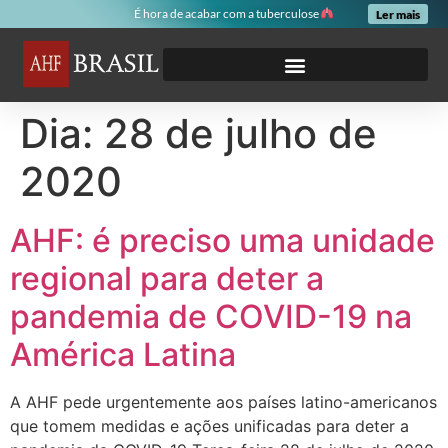
É hora de acabar com a tuberculose
Ler mais
Dia:
28 de julho de
2020
AHF: é preciso uma unidade
regional para deter a
pandemia de COVID-19 na
América Latina
A AHF pede urgentemente aos países latino-americanos
que tomem medidas e ações unificadas para deter a